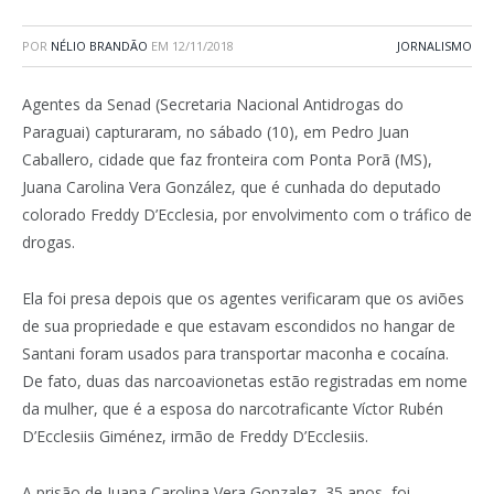
POR
NÉLIO BRANDÃO
EM
12/11/2018
JORNALISMO
Agentes da Senad (Secretaria Nacional Antidrogas do
Paraguai) capturaram, no sábado (10), em Pedro Juan
Caballero, cidade que faz fronteira com Ponta Porã (MS),
Juana Carolina Vera González, que é cunhada do deputado
colorado Freddy D’Ecclesia, por envolvimento com o tráfico de
drogas.
Ela foi presa depois que os agentes verificaram que os aviões
de sua propriedade e que estavam escondidos no hangar de
Santani foram usados para transportar maconha e cocaína.
De fato, duas das narcoavionetas estão registradas em nome
da mulher, que é a esposa do narcotraficante Víctor Rubén
D’Ecclesiis Giménez, irmão de Freddy D’Ecclesiis.
A prisão de Juana Carolina Vera Gonzalez, 35 anos, foi