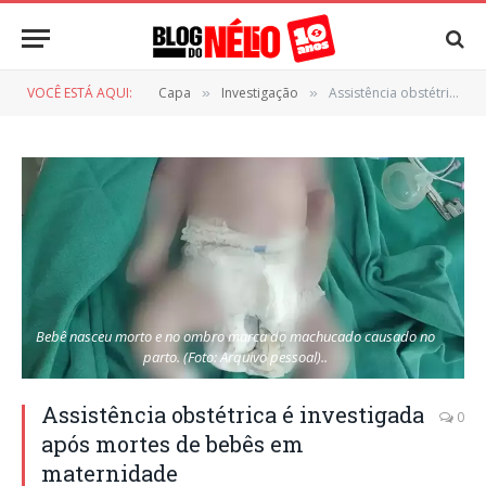
VOCÊ ESTÁ AQUI:
Capa
Investigação
Assistência obstétrica é investigada após mortes de bebês em maternidade
»
»
Bebê nasceu morto e no ombro marca do machucado causado no
parto. (Foto: Arquivo pessoal)..
Assistência obstétrica é investigada
0
após mortes de bebês em
maternidade