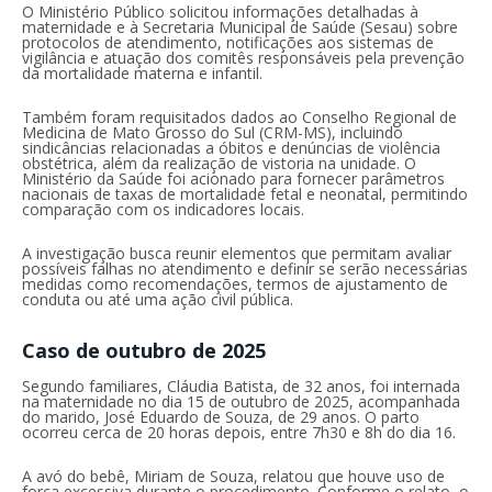
O Ministério Público solicitou informações detalhadas à
maternidade e à Secretaria Municipal de Saúde (Sesau) sobre
protocolos de atendimento, notificações aos sistemas de
vigilância e atuação dos comitês responsáveis pela prevenção
da mortalidade materna e infantil.
Também foram requisitados dados ao Conselho Regional de
Medicina de Mato Grosso do Sul (CRM-MS), incluindo
sindicâncias relacionadas a óbitos e denúncias de violência
obstétrica, além da realização de vistoria na unidade. O
Ministério da Saúde foi acionado para fornecer parâmetros
nacionais de taxas de mortalidade fetal e neonatal, permitindo
comparação com os indicadores locais.
A investigação busca reunir elementos que permitam avaliar
possíveis falhas no atendimento e definir se serão necessárias
medidas como recomendações, termos de ajustamento de
conduta ou até uma ação civil pública.
Caso de outubro de 2025
Segundo familiares, Cláudia Batista, de 32 anos, foi internada
na maternidade no dia 15 de outubro de 2025, acompanhada
do marido, José Eduardo de Souza, de 29 anos. O parto
ocorreu cerca de 20 horas depois, entre 7h30 e 8h do dia 16.
A avó do bebê, Miriam de Souza, relatou que houve uso de
força excessiva durante o procedimento. Conforme o relato, o