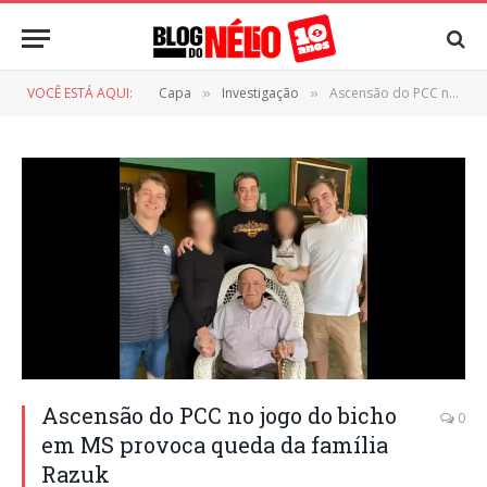
VOCÊ ESTÁ AQUI:
Capa
Investigação
Ascensão do PCC no jogo do bicho em MS provoca queda da família Razuk
»
»
Ascensão do PCC no jogo do bicho
0
em MS provoca queda da família
Razuk