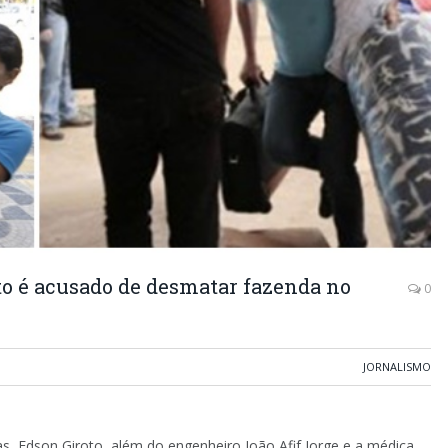
to é acusado de desmatar fazenda no
0
JORNALISMO
as, Edson Giroto, além do engenheiro João Afif Jorge e a médica