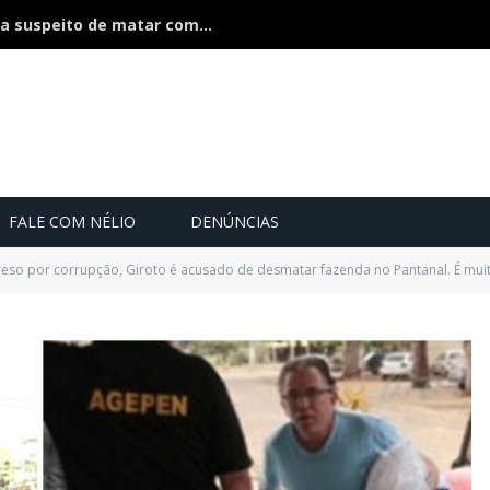
Polícia divulga foto e faz caçada a suspeito de matar companheira na frente dos filhos
FALE COM NÉLIO
DENÚNCIAS
eso por corrupção, Giroto é acusado de desmatar fazenda no Pantanal. É muit