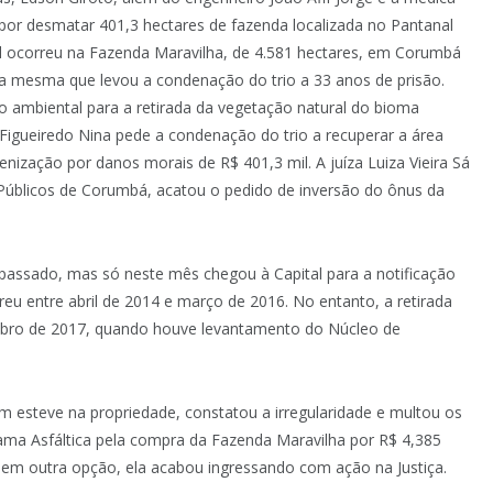
 por desmatar 401,3 hectares de fazenda localizada no Pantanal
al ocorreu na Fazenda Maravilha, de 4.581 hectares, em Corumbá
 a mesma que levou a condenação do trio a 33 anos de prisão.
to ambiental para a retirada da vegetação natural do bioma
Figueiredo Nina pede a condenação do trio a recuperar a área
ização por danos morais de R$ 401,3 mil. A juíza Luiza Vieira Sá
 Públicos de Corumbá, acatou o pedido de inversão do ônus da
assado, mas só neste mês chegou à Capital para a notificação
u entre abril de 2014 e março de 2016. No entanto, a retirada
tubro de 2017, quando houve levantamento do Núcleo de
m esteve na propriedade, constatou a irregularidade e multou os
Lama Asfáltica pela compra da Fazenda Maravilha por R$ 4,385
 Sem outra opção, ela acabou ingressando com ação na Justiça.