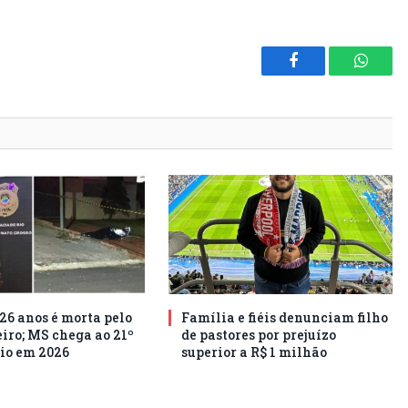
Facebook
Whats
26 anos é morta pelo
Família e fiéis denunciam filho
ro; MS chega ao 21º
de pastores por prejuízo
io em 2026
superior a R$ 1 milhão