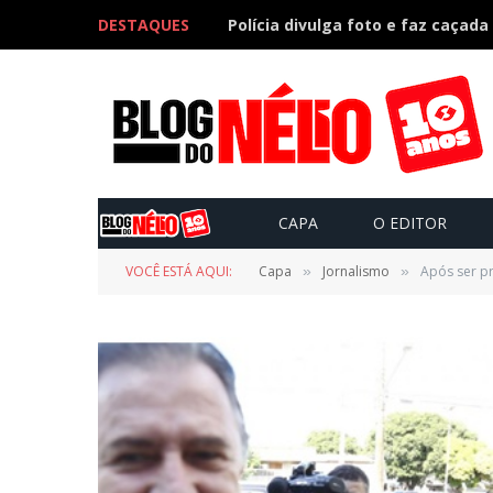
DESTAQUES
CAPA
O EDITOR
VOCÊ ESTÁ AQUI:
Capa
Jornalismo
Após ser pr
»
»