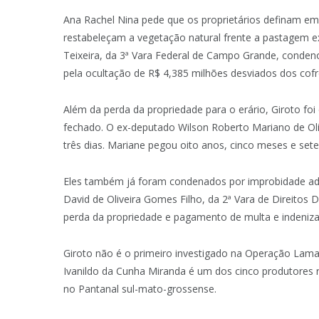
Ana Rachel Nina pede que os proprietários definam e
restabeleçam a vegetação natural frente a pastagem e
Teixeira, da 3ª Vara Federal de Campo Grande, conde
pela ocultação de R$ 4,385 milhões desviados dos cof
Além da perda da propriedade para o erário, Giroto fo
fechado. O ex-deputado Wilson Roberto Mariano de Oli
três dias. Mariane pegou oito anos, cinco meses e sete
Eles também já foram condenados por improbidade admi
David de Oliveira Gomes Filho, da 2ª Vara de Direito
perda da propriedade e pagamento de multa e indeniz
Giroto não é o primeiro investigado na Operação Lama
Ivanildo da Cunha Miranda é um dos cinco produtores ru
no Pantanal sul-mato-grossense.