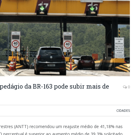
pedágio da BR-163 pode subir mais de
0
CIDADES
errestres (ANTT) recomendou um reajuste médio de 41,18% nas
O percentual é superior ao aumento médio de 39,3% solicitado