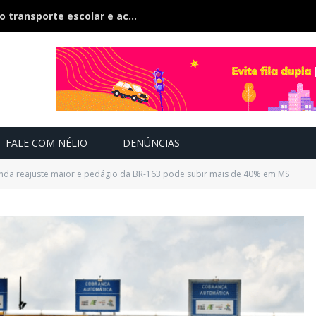
TCE-MS inspeciona 500 veículos do transporte escolar e acompanham contratos de R$ 60 milhões
FALE COM NÉLIO
DENÚNCIAS
da reajuste maior e pedágio da BR-163 pode subir mais de 40% em MS