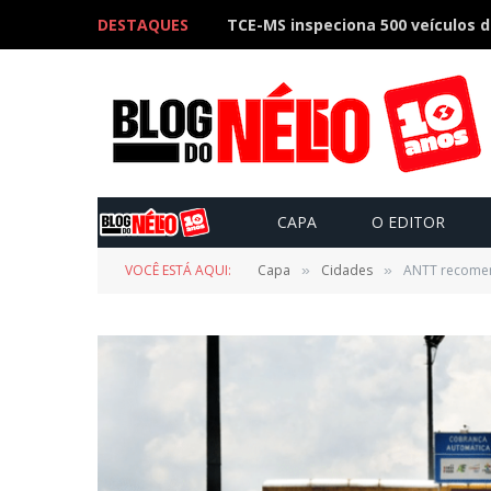
DESTAQUES
CAPA
O EDITOR
VOCÊ ESTÁ AQUI:
Capa
Cidades
ANTT recomen
»
»