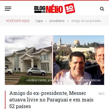
VOCÊ ESTÁ AQUI:
Capa
Jornalismo
Amigo do ex-presidente, Messer atuava livre no Paraguai e em mais 52 países
»
»
Horácio Cartes, presidente do Paraguai e Dario Messer
Amigo do ex-presidente, Messer
0
atuava livre no Paraguai e em mais
52 países