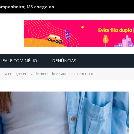
Jovem de 26 anos é morta pelo companheiro; MS chega ao 21º feminicídio em 2026
FALE COM NÉLIO
DENÚNCIAS
 para emagrecer invade mercado e saúde está em risco