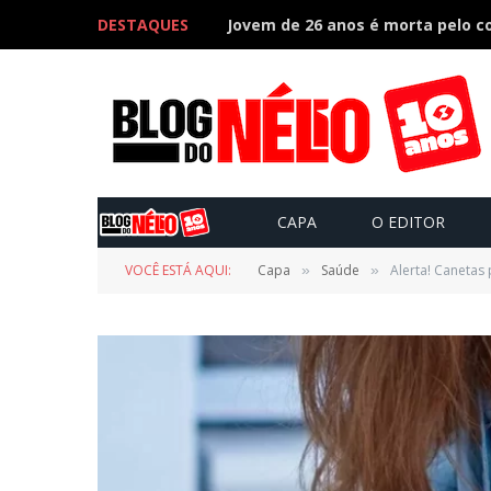
DESTAQUES
CAPA
O EDITOR
VOCÊ ESTÁ AQUI:
Capa
Saúde
Alerta! Canetas
»
»