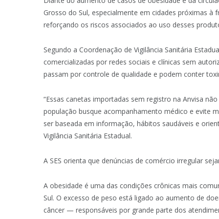
Diante do aumento de casos de obesidade e da circul
Grosso do Sul, especialmente em cidades próximas à fro
reforçando os riscos associados ao uso desses produto
Segundo a Coordenação de Vigilância Sanitária Estadua
comercializadas por redes sociais e clínicas sem aut
passam por controle de qualidade e podem conter toxin
“Essas canetas importadas sem registro na Anvisa não 
população busque acompanhamento médico e evite me
ser baseada em informação, hábitos saudáveis e orient
Vigilância Sanitária Estadual.
A SES orienta que denúncias de comércio irregular sejam
A obesidade é uma das condições crônicas mais comu
Sul. O excesso de peso está ligado ao aumento de doen
câncer — responsáveis por grande parte dos atendime