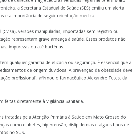
ação de canetas emagrecedoras vendidas ilegalmente em Mato
nteira, a Secretaria Estadual de Saúde (SES) emitiu um alerta
s e a importância de seguir orientação médica.
l (Cvisa), versões manipuladas, importadas sem registro ou
orização representam grave ameaça à saúde. Esses produtos não
as, impurezas ou até bactérias.
têm qualquer garantia de eficácia ou segurança. É essencial que a
dicamentos de origem duvidosa. A prevenção da obesidade deve
ação profissional”, afirmou o farmacêutico Alexandre Tutes, da
 feitas diretamente à Vigilância Sanitária.
ns tratadas pela Atenção Primária à Saúde em Mato Grosso do
ças como diabetes, hipertensão, dislipidemias e alguns tipos de
ntos no SUS.