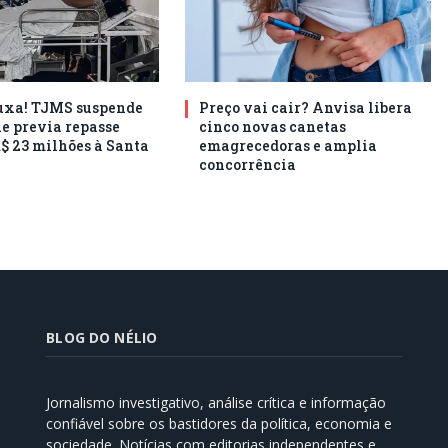
puxa! TJMS suspende
Preço vai cair? Anvisa libera
ue previa repasse
cinco novas canetas
R$ 23 milhões à Santa
emagrecedoras e amplia
concorrência
BLOG DO NÉLIO
Jornalismo investigativo, análise crítica e informação
confiável sobre os bastidores da política, economia e
sociedade. Notícias com editorias independentes e