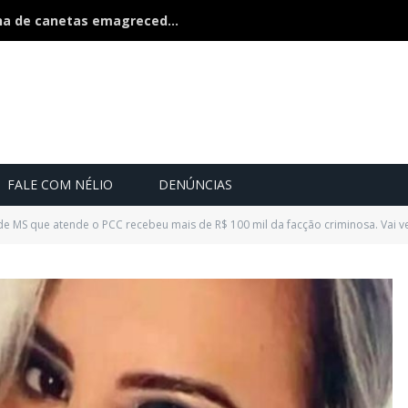
Polícia estoura fábrica clandestina de canetas emagrecedoras é fechada na fronteira
FALE COM NÉLIO
DENÚNCIAS
e MS que atende o PCC recebeu mais de R$ 100 mil da facção criminosa. Vai v