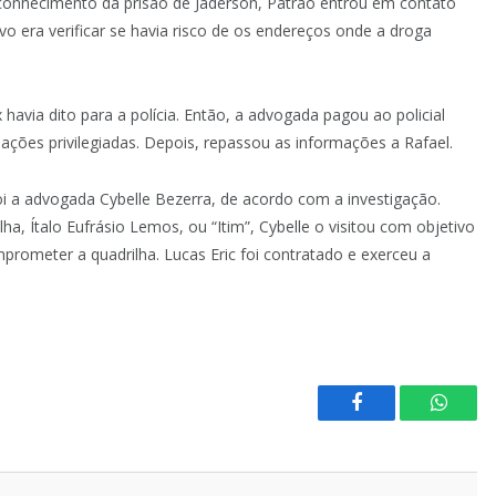
conhecimento da prisão de Jaderson, Patrão entrou em contato
o era verificar se havia risco de os endereços onde a droga
havia dito para a polícia. Então, a advogada pagou ao policial
ações privilegiadas. Depois, repassou as informações a Rafael.
a advogada Cybelle Bezerra, de acordo com a investigação.
ha, Ítalo Eufrásio Lemos, ou “Itim”, Cybelle o visitou com objetivo
mprometer a quadrilha. Lucas Eric foi contratado e exerceu a
Facebook
Whats