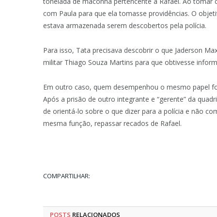
tonelada de maconha pertencente a Rafael. Ao tomar 
com Paula para que ela tomasse providências. O objetiv
estava armazenada serem descobertos pela polícia.
Para isso, Tata precisava descobrir o que Jaderson Max 
militar Thiago Souza Martins para que obtivesse inform
Em outro caso, quem desempenhou o mesmo papel foi 
Após a prisão de outro integrante e “gerente” da quadril
de orientá-lo sobre o que dizer para a polícia e não co
mesma função, repassar recados de Rafael.
COMPARTILHAR:
POSTS
RELACIONADOS