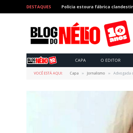
DESTAQUES
CAPA
O EDITOR
VOCÊ ESTÁ AQUI:
Capa
Jornalismo
Advogada d
»
»