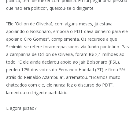
política, tem de mexer com política. Eu fui pegar uma pessoa
que não era político”, queixou-se o dirigente.
“Ele [Odilon de Oliveira], com alguns meses, já estava
apoiando o Bolsonaro, embora o PDT dava dinheiro para ele
apoiar o Ciro Gomes”, complementa. Os recursos a que
Schimidt se refere foram repassados via fundo partidário. Para
a campanha de Odilon de Oliveira, foram R$ 2,1 milhões ao
todo. “E ele ainda declarou apoio ao Jair Bolsonaro (PSL),
perdeu 17% dos votos do Fernando Haddad (PT) e ficou 5%
atrás do Reinaldo Azambuja”, arrematou. “Ficamos muito
chateados com ele, ele nunca fez o discurso do PDT”,
lamentou o dirigente partidário.
E agora juizão?