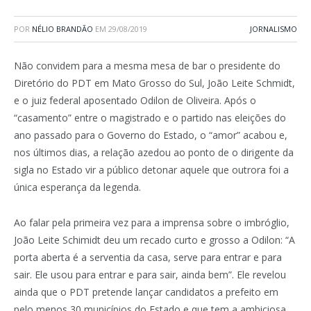
POR
NÉLIO BRANDÃO
EM
29/08/2019
JORNALISMO
Não convidem para a mesma mesa de bar o presidente do
Diretório do PDT em Mato Grosso do Sul, João Leite Schmidt,
e o juiz federal aposentado Odilon de Oliveira. Após o
“casamento” entre o magistrado e o partido nas eleições do
ano passado para o Governo do Estado, o “amor” acabou e,
nos últimos dias, a relação azedou ao ponto de o dirigente da
sigla no Estado vir a público detonar aquele que outrora foi a
única esperança da legenda.
Ao falar pela primeira vez para a imprensa sobre o imbróglio,
João Leite Schimidt deu um recado curto e grosso a Odilon: “A
porta aberta é a serventia da casa, serve para entrar e para
sair. Ele usou para entrar e para sair, ainda bem”. Ele revelou
ainda que o PDT pretende lançar candidatos a prefeito em
pelo menos 30 municípios do Estado e que tem a ambiciosa