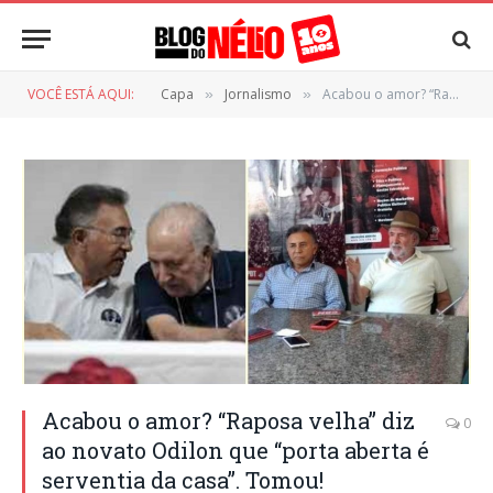
VOCÊ ESTÁ AQUI:
Capa
Jornalismo
Acabou o amor? “Raposa velha” diz ao novato Odilon que “porta aberta é serventia da casa”. Tomou!
»
»
Acabou o amor? “Raposa velha” diz
0
ao novato Odilon que “porta aberta é
serventia da casa”. Tomou!