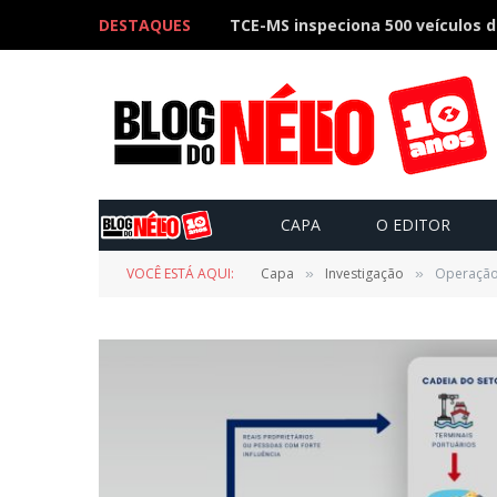
DESTAQUES
CAPA
O EDITOR
VOCÊ ESTÁ AQUI:
Capa
Investigação
Operação 
»
»