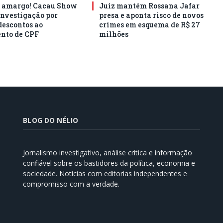
e amargo! Cacau Show
Juiz mantém Rossana Jafar
investigação por
presa e aponta risco de novos
descontos ao
crimes em esquema de R$ 27
nto de CPF
milhões
BLOG DO NÉLIO
Jornalismo investigativo, análise crítica e informação
confiável sobre os bastidores da política, economia e
sociedade. Notícias com editorias independentes e
compromisso com a verdade.