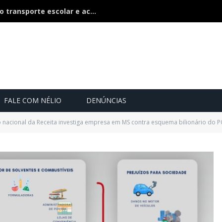
TCE-MS inspeciona 500 veículos do transporte escolar e acompanham contratos de R$ 60 milhões
FALE COM NÉLIO
DENÚNCIAS
nacional da Receita investiga empresa em MS contra esquema bilionário do 