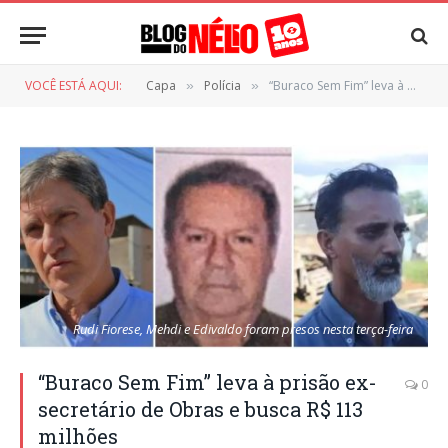
VOCÊ ESTÁ AQUI:
Capa
Polícia
“Buraco Sem Fim” leva à prisão ex-secretário de Obras e busca R$ 113 milhões
»
»
Rudi Fiorese, Mehdi e Edivaldo foram presos nesta terça-feira
“Buraco Sem Fim” leva à prisão ex-
0
secretário de Obras e busca R$ 113
milhões