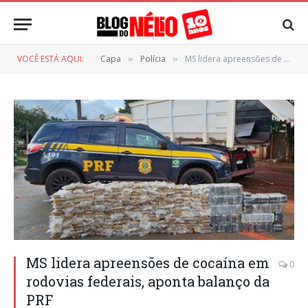
VOCÊ ESTÁ AQUI:
Capa
Polícia
MS lidera apreensões de cocaína em rodovias federais, aponta balanço da PRF
»
»
MS lidera apreensões de cocaína em
0
rodovias federais, aponta balanço da
PRF