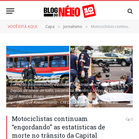
VOCÊ ESTÁ AQUI:
Capa
Jornalismo
Motociclistas continuam “engordando” as estatísticas de morte no trânsito da Capital
»
»
Em razão da quantidade de mortes registradas nos últimos dias e
Depois de tentar de tudo, socorristas cobrem o corpo de Emerson
Jesus Antunes Braga, uma das vítimas que morreu no trânsito (Foto:
Henrique Kawaminami) - CREDITO: CAMPO GRANDE NEWS
Motociclistas continuam
0
“engordando” as estatísticas de
morte no trânsito da Capital