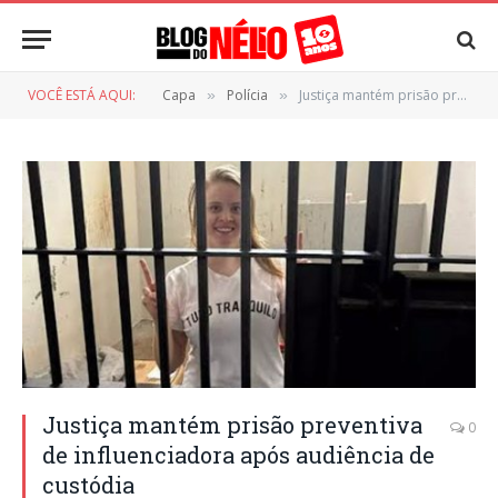
VOCÊ ESTÁ AQUI:
Capa
Polícia
Justiça mantém prisão preventiva de influenciadora após audiência de custódia
»
»
Justiça mantém prisão preventiva
0
de influenciadora após audiência de
custódia