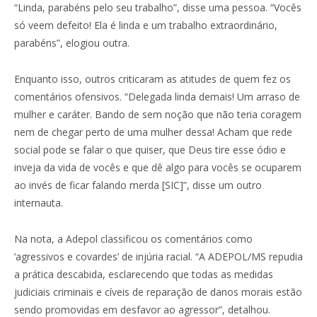
“Linda, parabéns pelo seu trabalho”, disse uma pessoa. “Vocês
só veem defeito! Ela é linda e um trabalho extraordinário,
parabéns”, elogiou outra.
Enquanto isso, outros criticaram as atitudes de quem fez os
comentários ofensivos. “Delegada linda demais! Um arraso de
mulher e caráter. Bando de sem noção que não teria coragem
nem de chegar perto de uma mulher dessa! Acham que rede
social pode se falar o que quiser, que Deus tire esse ódio e
inveja da vida de vocês e que dê algo para vocês se ocuparem
ao invés de ficar falando merda [SIC]”, disse um outro
internauta.
Na nota, a Adepol classificou os comentários como
‘agressivos e covardes’ de injúria racial. “A ADEPOL/MS repudia
a prática descabida, esclarecendo que todas as medidas
judiciais criminais e cíveis de reparação de danos morais estão
sendo promovidas em desfavor ao agressor”, detalhou.