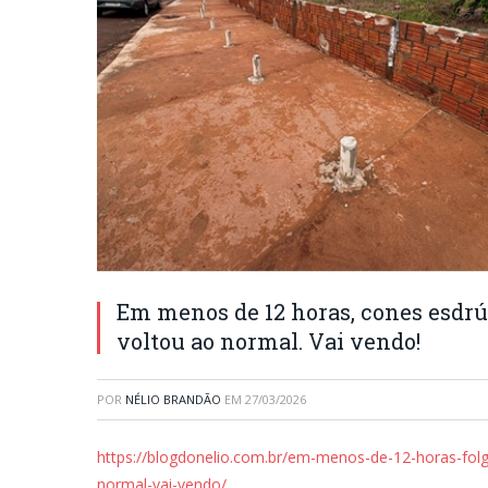
Em menos de 12 horas, cones esdrúx
voltou ao normal. Vai vendo!
POR
NÉLIO BRANDÃO
EM
27/03/2026
https://blogdonelio.com.br/em-menos-de-12-horas-folga
normal-vai-vendo/