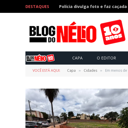
DESTAQUES
CAPA
O EDITOR
VOCÊ ESTÁ AQUI:
Capa
Cidades
Em menos de 1
»
»