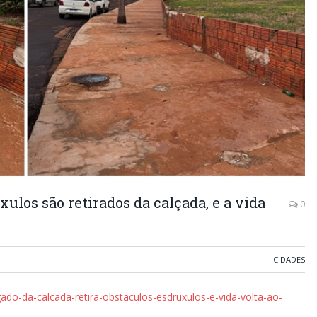
ulos são retirados da calçada, e a vida
0
CIDADES
do-da-calcada-retira-obstaculos-esdruxulos-e-vida-volta-ao-