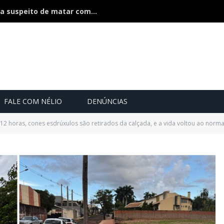
Polícia divulga foto e faz caçada a suspeito de matar companheira na frente dos filhos
FALE COM NÉLIO
DENÚNCIAS
2 horas, cones esdrúxulos são retirados da calçada, e a vida voltou ao normal