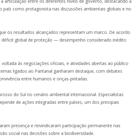
a articulação entre os diferentes níveis de governo, destacando a
a o país como protagonista nas discussões ambientais globais e no
u que os resultados alcançados representam um marco. De acordo
 déficit global de proteção — desempenho considerado inédito
voltada às negociações oficiais, e atividades abertas ao público
 temas ligados ao Pantanal ganharam destaque, com debates
onvivência entre humanos e onças-pintadas.
osso do Sul no cenário ambiental internacional. Especialistas
pende de ações integradas entre países, um dos principais
caram presença e reivindicaram participação permanente nas
são social nas decisões sobre a biodiversidade.