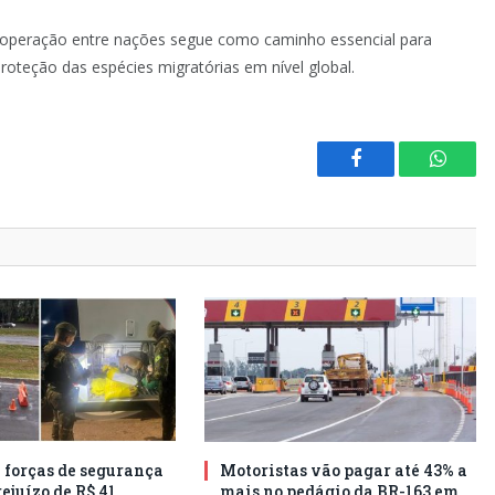
 cooperação entre nações segue como caminho essencial para
roteção das espécies migratórias em nível global.
Facebook
Whats
e forças de segurança
Motoristas vão pagar até 43% a
ejuízo de R$ 41
mais no pedágio da BR-163 em