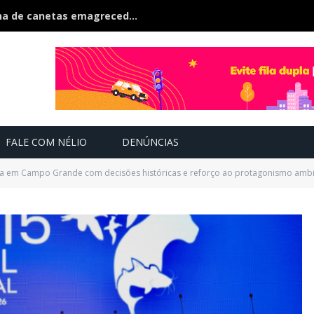
Polícia estoura fábrica clandestina de canetas emagrecedoras é fechada na fronteira
FALE COM NÉLIO
DENÚNCIAS
a em Campo Grande com decisões históricas e reforço ao protagonismo ambie