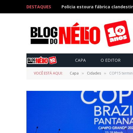
DESTAQUES
CAPA
O EDITOR
VOCÊ ESTÁ AQUI:
Capa
Cidades
COP15 termin
»
»