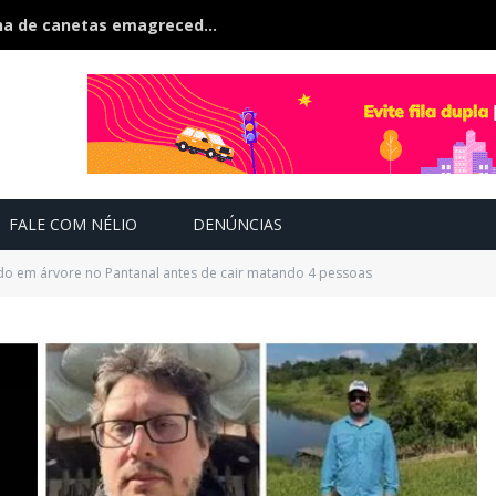
Polícia estoura fábrica clandestina de canetas emagrecedoras é fechada na fronteira
FALE COM NÉLIO
DENÚNCIAS
ido em árvore no Pantanal antes de cair matando 4 pessoas