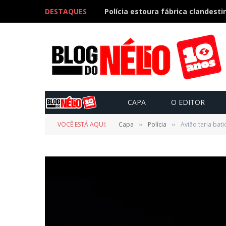
DESTAQUES
CAPA
O EDITOR
VOCÊ ESTÁ AQUI:
Capa
Polícia
Avião teria bat
»
»