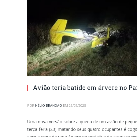
Avião teria batido em árvore no Pa
POR
NÉLIO BRANDÃO
EM
29/09/2025
Uma nova versão sobre a queda de um avião de pequen
terça-feira (23) matando seus quatro ocupantes é cogitada
com a copa de uma árvore na tentativa de aterrissagem