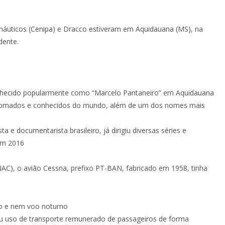
náuticos (Cenipa) e Dracco estiveram em Aquidauana (MS), na
dente.
conhecido popularmente como “Marcelo Pantaneiro” em Aquidauana
renomados e conhecidos do mundo, além de um dos nomes mais
e documentarista brasileiro, já dirigiu diversas séries e
em 2016
AC), o avião Cessna, prefixo PT-BAN, fabricado em 1958, tinha
reo e nem voo noturno
au uso de transporte remunerado de passageiros de forma