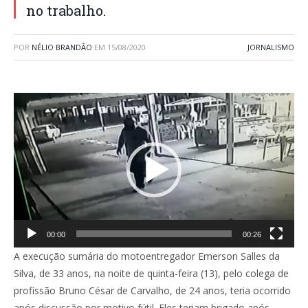
no trabalho.
POR
NÉLIO BRANDÃO
EM
15/08/2020
JORNALISMO
Tocador
de
vídeo
00:00
00:26
A execução sumária do motoentregador Emerson Salles da
Silva, de 33 anos, na noite de quinta-feira (13), pelo colega de
profissão Bruno César de Carvalho, de 24 anos, teria ocorrido
após discussão por motivo fútil. Eles teriam brigado após