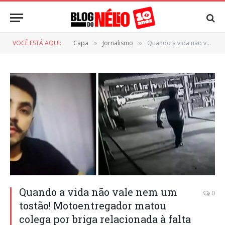
VOCÊ ESTÁ AQUI:
Capa
Jornalismo
Quando a vida não vale nem um tostão! Motoentregador matou colega por briga relacionada à falta no trabalho.
»
»
Quando a vida não vale nem um
0
tostão! Motoentregador matou
colega por briga relacionada à falta