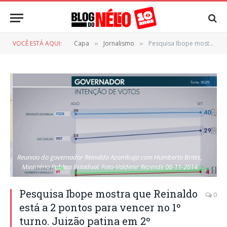
VOCÊ ESTÁ AQUI:
Capa
Jornalismo
Pesquisa Ibope mostra que Reinaldo está a 2 pontos para vencer no 1º turno. Juizão patina em 2º
»
»
Reuniao do governador Reinaldo Azambuja com Humberto Brites,
Ministério Publico Estadual. Foto-Valdenir Rezende 06-11-2014
Pesquisa Ibope mostra que Reinaldo
0
está a 2 pontos para vencer no 1º
turno. Juizão patina em 2º