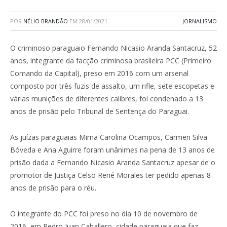
POR
NÉLIO BRANDÃO
EM
28/01/2021
JORNALISMO
O criminoso paraguaio Fernando Nicasio Aranda Santacruz, 52
anos, integrante da facção criminosa brasileira PCC (Primeiro
Comando da Capital), preso em 2016 com um arsenal
composto por três fuzis de assalto, um rifle, sete escopetas e
várias munições de diferentes calibres, foi condenado a 13
anos de prisão pelo Tribunal de Sentença do Paraguai.
As juízas paraguaias Mirna Carolina Ocampos, Carmen Silva
Bóveda e Ana Aguirre foram unânimes na pena de 13 anos de
prisão dada a Fernando Nicasio Aranda Santacruz apesar de o
promotor de Justiça Celso René Morales ter pedido apenas 8
anos de prisão para o réu.
O integrante do PCC foi preso no dia 10 de novembro de
2016, em Pedro Juan Caballero, cidade paraguaia que faz