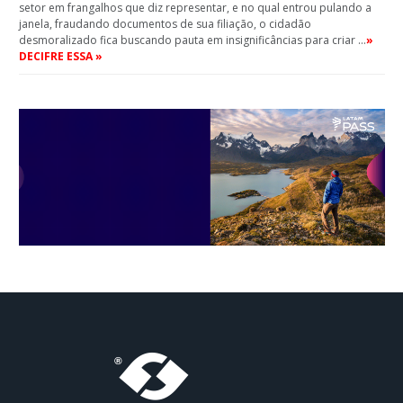
setor em frangalhos que diz representar, e no qual entrou pulando a
janela, fraudando documentos de sua filiação, o cidadão
desmoralizado fica buscando pauta em insignificâncias para criar …
»
DECIFRE ESSA »